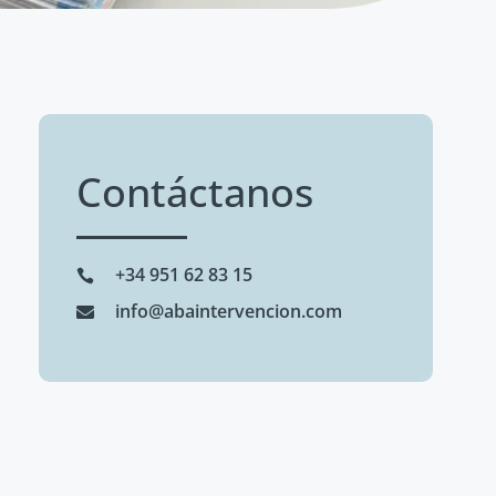
Contáctanos
+34 951 62 83 15
info@abaintervencion.com