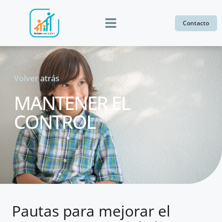
Contacto
Psicología adultos
Volver atrás
MANTENER EL
CONTROL
Pautas para mejorar el