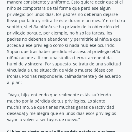
manera consistente y uniforme. Esto quiere decir que si el
niño se comportara de tal forma que perdiese algún
privilegio por unos días, los padres no deberían dejarse
llevar por la ira y retirarle éste durante un mes. Y en el otro
sentido, si el /la niño/a se ha privado de la obtención del
privilegio porque, por ejemplo, no hizo las tareas, los
padres no deberían abandonar y permitirle al niño/a que
acceda a ese privilegio como si nada hubiese ocurrido.
Supón que tras haber perdido el acceso al privilegio el/la
niño/a acude a ti con una súplica tierna, arrepentida,
humilde y sincera. Por supuesto, se trata de una solicitud
vinculada a una situación de vida o muerte (léase con
ironía). Podrías responderle, calmadamente y de acuerdo
al plan:
“Vaya, hijo, entiendo que realmente estás sufriendo
mucho por la pérdida de tus privilegios. Lo siento
muchísimo. Sé que tienes muchas ganas de (actividad
deseada) y me alegra que en unos días esos privilegios
vayan a volver a ser tuyos de nuevo.”
Si bien es cierto que el niño podría patalear, quejarse,