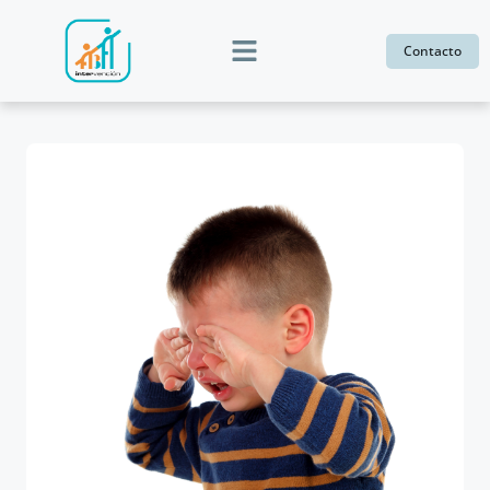
Contacto
Psicología adultos